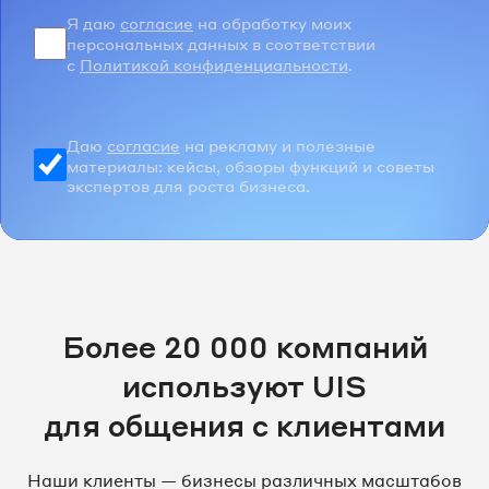
Я даю
согласие
на обработку моих
персональных данных в соответствии
с
Политикой конфиденциальности
.
Даю
согласие
на рекламу и полезные
материалы: кейсы, обзоры функций и советы
экспертов для роста бизнеса.
Более 20 000 компаний
используют UIS
для общения с клиентами
Наши клиенты — бизнесы различных масштабов