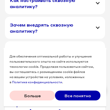
Как настраивать сквозную
аналитику?
Зачем внедрять сквозную
аналитику?
Примеры систем сквозной
аналитики
Для обеспечения оптимальной работы и улучшения
пользовательского опыта на сайте используются
технологии cookie. Продолжая пользоваться сайтом,
вы соглашаетесь с размещением cookie файлов
Как происходит сбор и обработка
на вашем устройстве на условиях, изложенных
данных в сквозной аналитике?
в
Политике конфиденциальности
.
Больше
Все понятно
Как проводить анализ
маркетинговых каналов в системе